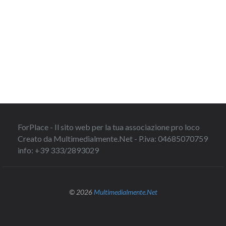
ForPlace - Il sito web per la tua associazione pro loco
Creato da Multimedialmente.Net - P.iva: 04685070759
info: +39 333/2893029
© 2026
Multimedialmente.Net